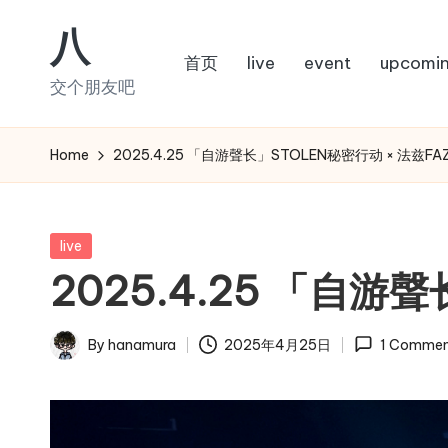
八
Skip
首页
live
event
upcomi
to
交个朋友吧
content
Home
2025.4.25 「自游聲长」STOLEN秘密行动 × 法兹FA
Posted
live
in
2025.4.25 「自游
By
hanamura
2025年4月25日
1 Commen
Posted
by