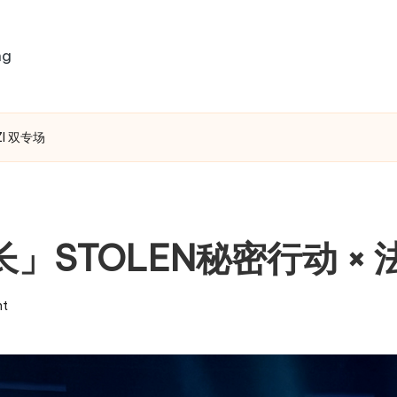
ng
ZI 双专场
聲长」STOLEN秘密行动 × 
t