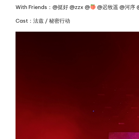
With Friends：@挺好 @zzx @
@迟牧遥 @河序 
Cast：法兹 / 秘密行动