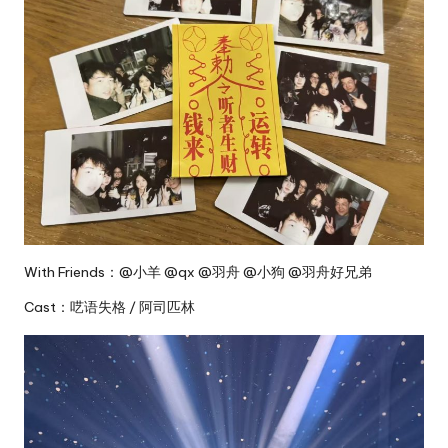
With Friends：@小羊 @qx @羽舟 @小狗 @羽舟好兄弟
Cast：呓语失格 / 阿司匹林