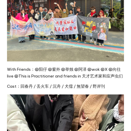
With Friends：@阳仔 @窗外 @举烛 @阿泽 @wok @X @向往
live @This is Practitioner and friends in 天才艺术家和应声虫们
Cast：回春丹 / 丢火车 / 沉舟 / 犬儒 / 無望春 / 野岸刊